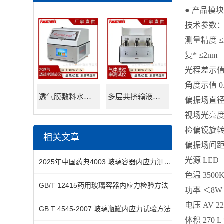
● 产品模
技术参数
测量精度 ≤
复* ≤2nm
光程差示值 
角度示值 0
透气膜敷料水蒸透过率测试仪
多层共挤输液用膜氮气透过率测试仪
偏振场直径 
视场光亮度 >
检偏镜旋转角
相关文章
偏振场间距调
光源 LED
2025年中国药典4003 玻璃容器内应力测定法-偏光应力仪
色温 3500
GB/T 12415药用玻璃容器内应力检验方法
功率 ＜8W
电压 AV 22
GB T 4545-2007 玻璃瓶罐内应力试验方法
体积 270 L *