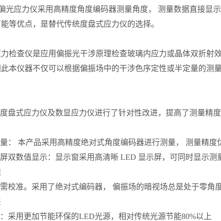
数显偏光应力仪采用高精度角度编码器测量角度， 测量数据直接显
节能等优点，是替代传统度盘式应力仪的选择。
：
力检查仪是应用偏振光干涉原理检查玻璃内应力或晶体双折射效应
因此本仪器不仅可以根据偏振场中的干涉色序定性或半定量的测量
：
传统度盘式应力仪及数显应力仪进行了针对性改进，提高了测量精
测量： 本产品采用高精度绝对式角度编码器进行测量， 测量精度优
显示屏双数值显示：显示窗采用高清晰 LED 显示屏，可同时显示
读
无需校准。采用了绝对式编码器， 偏振场的暗视场总是处于零角
差
能：采用更加节能环保的LED光源，相对传统光源节能80%以上