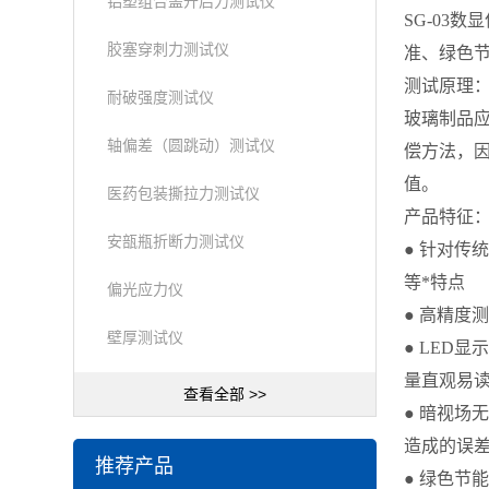
铝塑组合盖开启力测试仪
SG-03
胶塞穿刺力测试仪
准、绿色
测试原理
耐破强度测试仪
玻璃制品应
轴偏差（圆跳动）测试仪
偿方法，
值。
医药包装撕拉力测试仪
产品特征
安瓿瓶折断力测试仪
● 针对
等*特点
偏光应力仪
● 高精度
壁厚测试仪
● LED
量直观易
查看全部 >>
● 暗视场
造成的误
推荐产品
● 绿色节