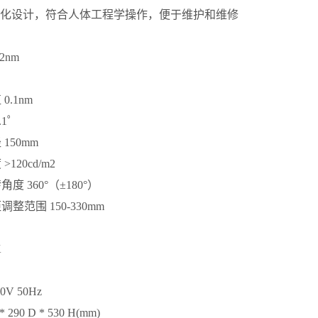
块化设计，符合人体工程学操作，便于维护和维修
：
2nm
0.1nm
.1゜
150mm
120cd/m2
度 360°（±180°）
整范围 150-330mm
K
0V 50Hz
 290 D * 530 H(mm)