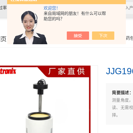
过率测试仪,接骨螺钉性能测试仪，导
欢迎您！
来自局域网的朋友！有什么可以帮
助您的吗？
验仪，包装耐压试验仪，电子拉力
细页
你的位置：
首页
>
产品展示
>
医药
JJG
简要描述
测量角度，
读、无需
择。