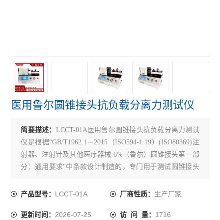
折断力测试仪
铝箔针孔度测试仪
拉伸强度测试仪
医药包装测试仪
铝塑组合盖开启力测试仪
医用鲁尔圆锥接头抗负载分离力测试仪
胶塞穿刺力测试仪
简要描述：
LCCT-01A医用鲁尔圆锥接头抗负载分离力测试
耐破强度测试仪
仪是根据“GB/T1962.1－2015（ISO594-1:19）(ISO80369)注
轴偏差（圆跳动）测试仪
射器、注射针及其他医疗器械 6%（鲁尔）圆锥接头第一部
分：通用要求"中条款设计制造的，专门用于测试圆锥接头
医药包装撕拉力测试仪
的漏液、漏气、分离力、旋开扭矩、易装配性、抗滑丝
性、应力开裂等性能的专用测试设备
LCCT-01A
生产厂家
产品型号：
厂商性质：
安瓿瓶折断力测试仪
2026-07-25
1716
更新时间：
访 问 量：
偏光应力仪