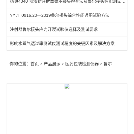
药典4040 预灌封注射器鲁尔接头检查法及鲁尔接头性能测试仪介绍
染色仪
YY /T 0916.20—2019鲁尔接头综合性能通用试验方法
抗压性测试仪
注射器鲁尔接头应力开裂试验仪选择及测试要求
鲁尔接头
注射器检测仪
影响水蒸气透过率测试仪测试精度的关键因素及解决方案
预灌封泄漏试验仪
你的位置：
首页
>
产品展示
>
医药包装检测仪器
>
鲁尔接头
>医用
滑动性能检测仪
针管测试仪
玻璃瓶耐内压力试验机
预灌封器身密合性测试仪
恒温恒湿箱