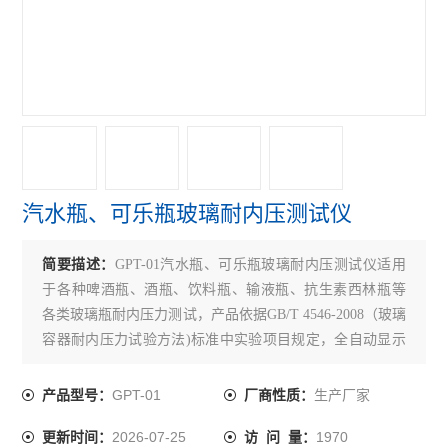
折断力测试仪
铝箔针孔度测试仪
拉伸强度测试仪
医药包装测试仪
铝塑组合盖开启力测试仪
汽水瓶、可乐瓶玻璃耐内压测试仪
胶塞穿刺力测试仪
简要描述：
GPT-01汽水瓶、可乐瓶玻璃耐内压测试仪适用
耐破强度测试仪
于各种啤酒瓶、酒瓶、饮料瓶、输液瓶、抗生素西林瓶等
轴偏差（圆跳动）测试仪
各类玻璃瓶耐内压力测试，产品依据GB/T 4546-2008（玻璃
容器耐内压力试验方法)标准中实验项目规定，全自动显示
医药包装撕拉力测试仪
整个实验过程压力变化，能够满足各容量玻璃保压试验和
爆破压力试验要求，玻璃瓶耐内压力测试机是各啤酒厂、
GPT-01
生产厂家
产品型号：
厂商性质：
安瓿瓶折断力测试仪
玻璃瓶厂家、质检中心、制药生产企业所需要的检测仪
2026-07-25
1970
更新时间：
访 问 量：
器。
偏光应力仪