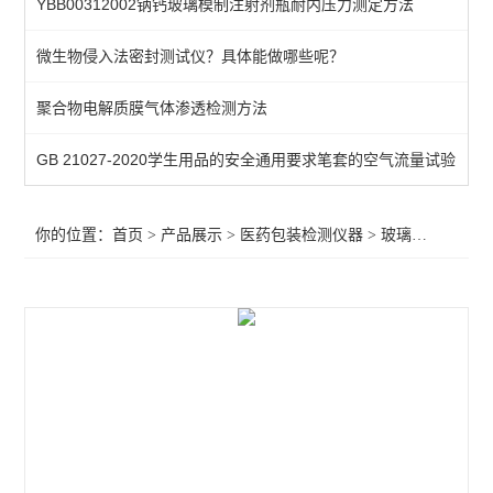
YBB00312002钠钙玻璃模制注射剂瓶耐内压力测定方法
染色仪
微生物侵入法密封测试仪？具体能做哪些呢？
抗压性测试仪
聚合物电解质膜气体渗透检测方法
鲁尔接头
注射器检测仪
GB 21027-2020学生用品的安全通用要求笔套的空气流量试验
预灌封泄漏试验仪
你的位置：
首页
>
产品展示
>
医药包装检测仪器
>
玻璃瓶耐内压力试验机
滑动性能检测仪
针管测试仪
玻璃瓶耐内压力试验机
预灌封器身密合性测试仪
恒温恒湿箱