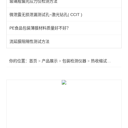
玻璃瓶偏光应力仪检测方法
空气含量测试仪
微泄露无损泄漏测试孔~激光钻孔( CCIT )
热粘试验仪
PE食品包装薄膜材料质量好不好？
揉搓试验仪
抗跌落试验仪
流延膜阻隔性测试方法
耐压力测试仪
你的位置：
首页
>
产品展示
>
包装检测仪器
>
热收缩试验测试仪
>
酱料包抗压试验仪
热收缩试验测试仪
热封检验测试仪
气体透过率测定仪
暗箱紫外线分析仪