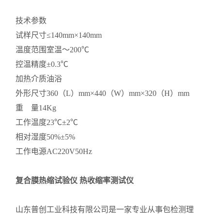
技术参数
试样尺寸
≤140mm×140mm
温度范围
室温～200℃
控温精度
±0.3℃
加热介质
油浴
外形尺寸
360（L）mm×440（W）mm×320（H）mm
重 量
14Kg
工作温度
23℃±2℃
相对湿度
50%±5%
工作电源
AC220V50Hz
复合膜热缩试验仪 热收缩率测试仪
山东普创工业科技有限公司是一家专业从事包检测理