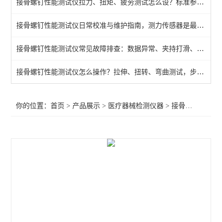
接骨螺钉性能测试仪拉力、扭矩、疲劳测试怎么设？标准参数一文说清
牙科种植体动态疲劳试验
接骨螺钉性能测试仪日常校准与维护指南，测力传感器是最容易出问题的部件
球囊导管爆破压力测试仪
接骨螺钉性能测试仪常见故障排查：数据异常、夹持打滑、传感器漂移，逐条解决
摩擦力测试仪
织物静电衰减性测试仪
接骨螺钉性能测试仪怎么操作？拉伸、扭转、弯曲测试，步骤一次讲清
导管导丝摩擦试验机
你的位置：
首页
>
产品展示
>
医疗器械检测仪器
>
接骨螺钉性能测试仪
牙种植体抗紧固扭矩测试仪
接骨板试验机
导管摩擦滑动性能测试仪器
疲劳试验机
气体交换压力差测试仪