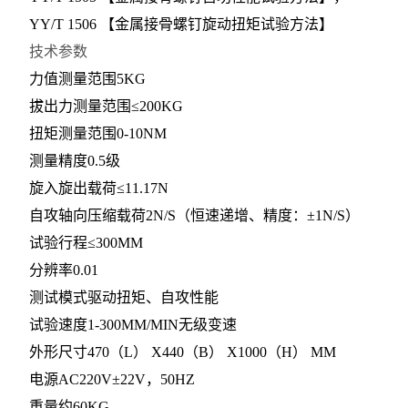
YY/T 1506 【金属接骨螺钉旋动扭矩试验方法】
技术参数
力值测量范围5KG
拔出力测量范围≤200KG
扭矩测量范围0-10NM
测量精度0.5级
旋入旋出载荷≤11.17N
自攻轴向压缩载荷2N/S（恒速递增、精度：±1N/S）
试验行程≤300MM
分辨率0.01
测试模式驱动扭矩、自攻性能
试验速度1-300MM/MIN无级变速
外形尺寸470（L） X440（B） X1000（H） MM
电源AC220V±22V，50HZ
重量约60KG