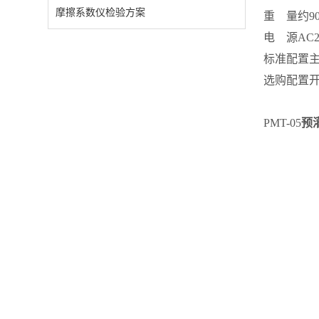
摩擦系数仪检验方案
重 量
约90
电 源
AC2
标准配置
选购配置
PMT-05
预