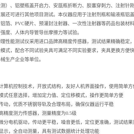
检测）、铝塑瓶盖开启力、安瓿瓶折断力、胶塞穿刺力、注射针
扩展还可进行其他项目测试。本仪器应用于注射剂瓶和输液瓶铝
用铝箔、PVC硬片、预灌封注射器、一次性注射器等药品包装材
合强度、人体内导管导丝摩擦力等试验。
物理性能测试仪采用进口品牌高精度传感器，测试结果精确稳定
验模式，配合不同试验夹具可满足不同实验要求，夹具更换方便
器械生产企业等单位。
型计算机控制技术，开放式结构，友好人机界面操作，使用简单方
作模式任意选择，增加定力值、定位移模式，操作更简单方便
杆传动，优质不锈钢导轨及合理布局，确保仪器运行平稳
高精度测力传感器，测量精度为0.5级
密微分电机驱动，传动更平稳，噪音更低，定位更准确，测试结果
文显示，全自动测量，具有测试数据统计处理功能