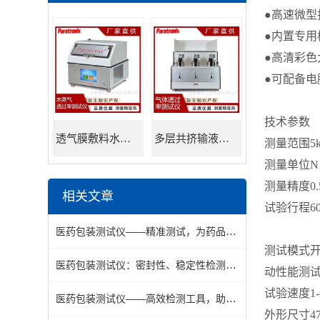
●高速微
●内置专
●高清彩
●可配备电
技术参数
透气膜敷料水蒸透过率测试仪
多层共挤输液用膜氮气透过率测试仪
测量范围
5
测量单位
N
测量精度
0
相关文章
试验行程
6
医药包装测试仪——精准测试，为药品包装质量保驾护航
测试模式
医药包装测试仪：密封性、稳定性检测，确保药品包装合规性
动性能测
试验速度
1
医药包装测试仪——高效检测工具，助力药品包装质量控制
外形尺寸
4