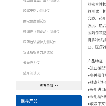
铝塑组合盖开启力测试仪
器密合性
胶塞穿刺力测试仪
移测试。
合膜、药
耐破强度测试仪
强度、热
轴偏差（圆跳动）测试仪
医药包装
持多种试
医药包装撕拉力测试仪
业、医疗
安瓿瓶折断力测试仪
产品特征
偏光应力仪
●进口微
壁厚测试仪
●多种操
●精密丝
查看全部 >>
●采用进口
●采用精
推荐产品
●液晶中