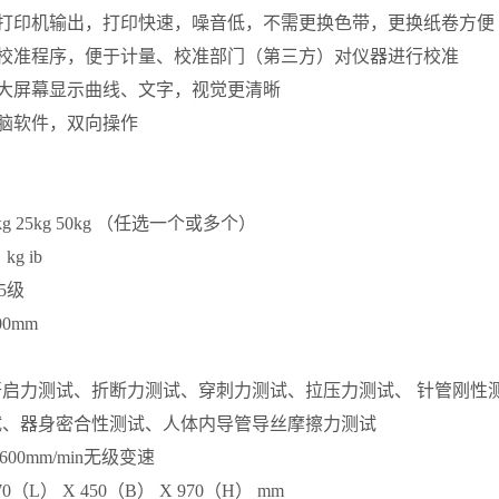
型打印机输出，打印快速，噪音低，不需更换色带，更换纸卷方便
用校准程序，便于计量、校准部门（第三方）对仪器进行校准
色大屏幕显示曲线、文字，视觉更清晰
脑软件，双向操作
kg 25kg 50kg （任选一个或多个）
 kg ib
.5级
00mm
开启力测试、折断力测试、穿刺力测试、拉压力测试、 针管刚性
试、器身密合性测试、人体内导管导丝摩擦力测试
-600mm/min无级变速
70（L） X 450（B） X 970（H） mm