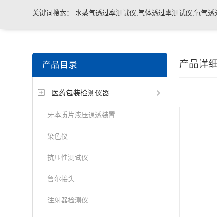
关键词搜索：
水蒸气透过率测试仪,气体透过率测试仪,氧气透
管导丝滑动性能测试仪，密封仪，微泄漏密封测试仪，热封试
产品详
产品目录
机，泄漏与密封强度测试仪，透气度测试仪
医药包装检测仪器
牙本质片液压通透装置
染色仪
抗压性测试仪
鲁尔接头
注射器检测仪