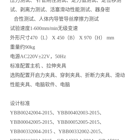
压力测试、 针管刚性测试、定力值测试、定位移测
试、剥离力测试、活塞滑动性能测试、器身密
合性测试、人体内导管导丝摩擦力测试
试验速度
1-600mm/min无级变速
外形尺寸
470（L） X 450（B） X 970（H） mm
重
量
约90kg
电
源
AC220V±22V，50Hz
标准配置
主机 、拉伸夹具
选购配置
开启力夹具、穿刺夹具、折断力夹具、滑动
性能夹具、电脑软件、电脑
设计标准
YBB00242004-2015、YBB00402003-2015、
YBB00042005-2015、YBB00052005-2015、
YBB00332004-2015 、YBB00332002-2015、