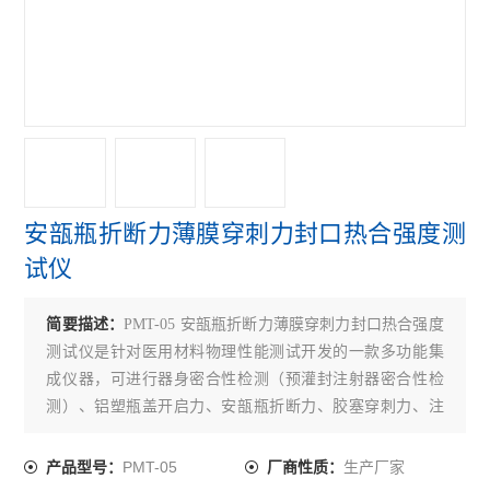
折断力测试仪
铝箔针孔度测试仪
拉伸强度测试仪
医药包装测试仪
铝塑组合盖开启力测试仪
安瓿瓶折断力薄膜穿刺力封口热合强度测
胶塞穿刺力测试仪
试仪
耐破强度测试仪
简要描述：
PMT-05 安瓿瓶折断力薄膜穿刺力封口热合强度
轴偏差（圆跳动）测试仪
测试仪是针对医用材料物理性能测试开发的一款多功能集
成仪器，可进行器身密合性检测（预灌封注射器密合性检
医药包装撕拉力测试仪
测）、铝塑瓶盖开启力、安瓿瓶折断力、胶塞穿刺力、注
射针刚性、针座结合牢度、铝箔板材拉伸以及定力值和定
安瓿瓶折断力测试仪
位移测试
PMT-05
生产厂家
产品型号：
厂商性质：
偏光应力仪