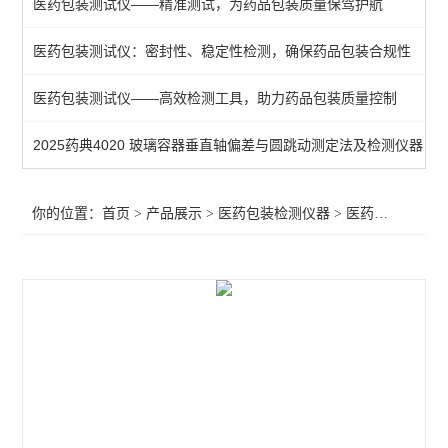
医药包装测试仪——精准测试，为药品包装质量保驾护航
染色仪
医药包装测试仪：密封性、稳定性检测，确保药品包装合规性
抗压性测试仪
医药包装测试仪——高效检测工具，助力药品包装质量控制
鲁尔接头
注射器检测仪
2025药典4020 玻璃容器垂直轴偏差与圆跳动测定法及检测仪器
预灌封泄漏试验仪
你的位置：
首页
>
产品展示
>
医药包装检测仪器
>
医药包装测试仪
滑动性能检测仪
针管测试仪
玻璃瓶耐内压力试验机
预灌封器身密合性测试仪
恒温恒湿箱