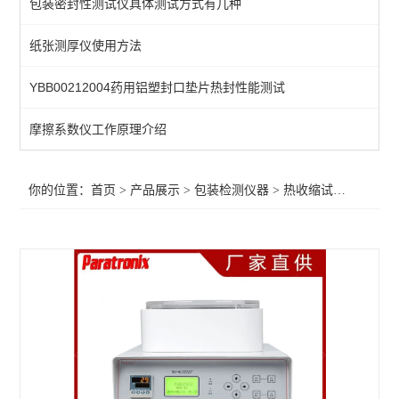
包装密封性测试仪具体测试方式有几种
空气含量测试仪
纸张测厚仪使用方法
热粘试验仪
YBB00212004药用铝塑封口垫片热封性能测试
揉搓试验仪
抗跌落试验仪
摩擦系数仪工作原理介绍
耐压力测试仪
你的位置：
首页
>
产品展示
>
包装检测仪器
>
热收缩试验测试仪
>
酱料包抗压试验仪
热收缩试验测试仪
热封检验测试仪
气体透过率测定仪
暗箱紫外线分析仪