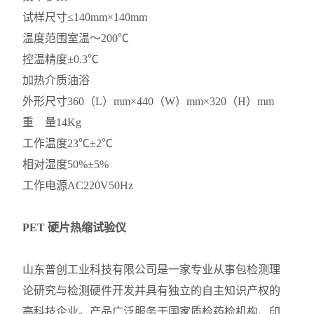
试样尺寸
≤140mm×140mm
温度范围
室温～200℃
控温精度
±0.3℃
加热介质
油浴
外形尺寸
360（L）mm×440（W）mm×320（H）mm
重 量
14Kg
工作温度
23℃±2℃
相对湿度
50%±5%
工作电源
AC220V50Hz
PET 硬片热缩试验仪
山东普创工业科技有限公司是一家专业从事包检测理
论研究与检测硬件开发并具有独立的自主知识产权的
高科技企业。产品广泛服务于国家质检药检机构、印