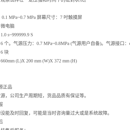
.1 MPa~0.7 MPa 屏幕尺寸：7 吋触摸屏
：微电脑
 s~999999.9 S
 个。气源压力：0.7 MPa~0.8MPa (气源用户自备)。气源接口：
6 块
mm (L)X 200 mm (W)X 372 mm (H)
源正品
货源，公司生产周期短，货品品质有保证等。
客服
询没能及时回复，可能是当时咨询量过大或是系统故障。
后