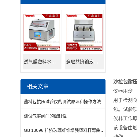
透气膜敷料水蒸透过率测试仪
多层共挤输液用膜氮气透过率测试仪
沙拉包耐
相关文章
仪器用途
用于检测食
酱料包抗压试验仪的测试原理和操作方法
包。试验
测试气雾阀门的密封性
仪器工作
该设备由
GB 13096 拉挤玻璃纤维增强塑料杆弯曲性能试验
动作， 