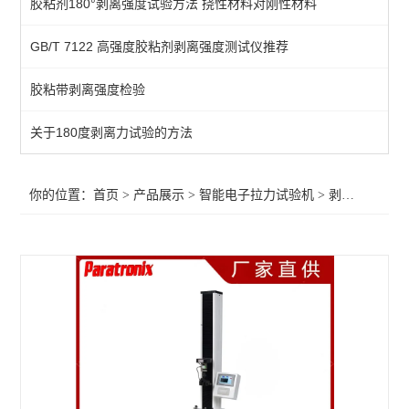
胶粘剂180°剥离强度试验方法 挠性材料对刚性材料
万能材料试验机
GB/T 7122 高强度胶粘剂剥离强度测试仪推荐
湿抗张强度测试仪
胶粘带剥离强度检验
穿刺力测试
剪切力测试仪
关于180度剥离力试验的方法
热合强度试验机
你的位置：
首页
>
产品展示
>
智能电子拉力试验机
>
剥离强度试验机
撕开力试验机
连接牢固度测试仪
剥离强度试验机
低速解卷力测试仪
断裂伸长率测试仪