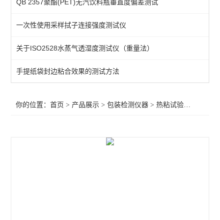
QB 2357聚酯(PET)无汽饮料瓶垂直度偏差测试
空气含量测试仪
一次性使用采样拭子连接强度测试仪
热粘试验仪
关于ISO2528水蒸气透湿度测试仪（重量法）
揉搓试验仪
抗跌落试验仪
手提纸袋封边粘合效果的测试方法
耐压力测试仪
你的位置：
首页
>
产品展示
>
包装检测仪器
>
热粘试验仪
>热粘拉
酱料包抗压试验仪
热收缩试验测试仪
热封检验测试仪
气体透过率测定仪
暗箱紫外线分析仪