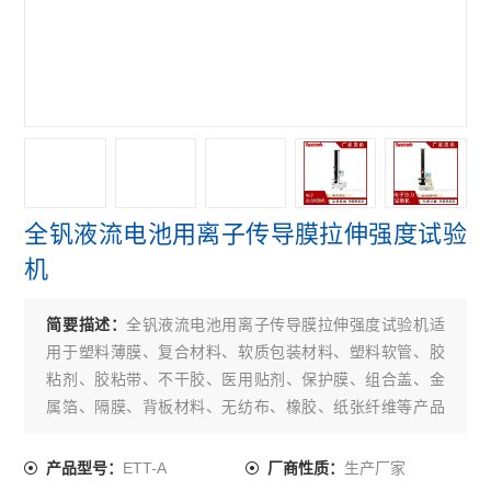
保持力测试仪
电子拉力试验机
拉伸强度测试仪
查看全部 >>
全钒液流电池用离子传导膜拉伸强度试验
机
简要描述：
全钒液流电池用离子传导膜拉伸强度试验机适
用于塑料薄膜、复合材料、软质包装材料、塑料软管、胶
粘剂、胶粘带、不干胶、医用贴剂、保护膜、组合盖、金
属箔、隔膜、背板材料、无纺布、橡胶、纸张纤维等产品
的拉伸、剥离、变形、撕裂、热封、粘合、穿刺力、开启
力、低速解卷力、拨开力等性能测试。
ETT-A
生产厂家
产品型号：
厂商性质：