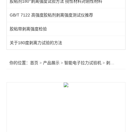
胶粘剂180°剥离强度试验方法 挠性材料对刚性材料
万能材料试验机
GB/T 7122 高强度胶粘剂剥离强度测试仪推荐
湿抗张强度测试仪
胶粘带剥离强度检验
穿刺力测试
剪切力测试仪
关于180度剥离力试验的方法
热合强度试验机
你的位置：
首页
>
产品展示
>
智能电子拉力试验机
>
剥离强度试验机
撕开力试验机
连接牢固度测试仪
剥离强度试验机
低速解卷力测试仪
断裂伸长率测试仪