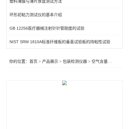
塑料薄膜与薄片厚度测试方法
空气含量测试仪
环形初粘力测试仪的基本介绍
热粘试验仪
GB 12256医疗器械注射针针管刚度的试验
揉搓试验仪
抗跌落试验仪
NIST SRM 1810A标准纤维板的垂直试验板的持粘性试验
耐压力测试仪
你的位置：
首页
>
产品展示
>
包装检测仪器
>
空气含量测试仪
>软
酱料包抗压试验仪
热收缩试验测试仪
热封检验测试仪
气体透过率测定仪
暗箱紫外线分析仪