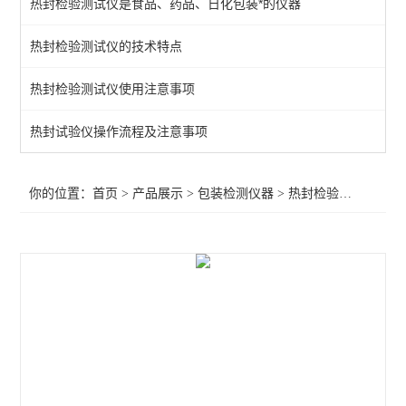
热封检验测试仪是食品、药品、日化包装*的仪器
空气含量测试仪
热封检验测试仪的技术特点
热粘试验仪
热封检验测试仪使用注意事项
揉搓试验仪
抗跌落试验仪
热封试验仪操作流程及注意事项
耐压力测试仪
你的位置：
首页
>
产品展示
>
包装检测仪器
>
热封检验测试仪
>实
酱料包抗压试验仪
热收缩试验测试仪
热封检验测试仪
气体透过率测定仪
暗箱紫外线分析仪