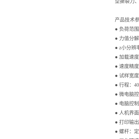
型撕裂力、
产品技术
● 负荷范围
● 力值分解度
● z小分辨率
● 加载速度
● 速度精度：1 
● 试样宽
● 行程：40
● 微电脑
● 电脑控
● 人机界
● 打印输
● 螺杆：