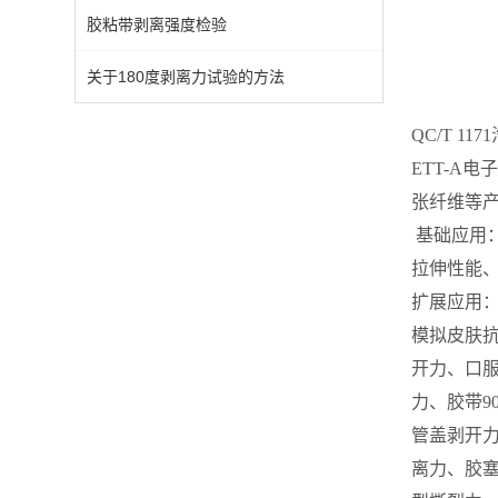
胶粘带剥离强度检验
关于180度剥离力试验的方法
QC/T 1
ETT-A
张纤维等
基础应用
拉伸性能、
扩展应用
模拟皮肤抗
开力、口服
力、胶带9
管盖剥开
离力、胶塞