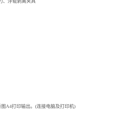
离力、浮辊剥离夹具
析图A4打印输出。(连接电脑及打印机)