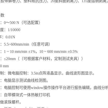
胶带解卷力、塑料瓶抗压力、20度斜面剥离力、135度插销剥
参数
：0～500 N（可选配置）
：1/10000
：0.01N
：5.5~600mm/min（任意可调）
~ 10 mm/min ±1%，10 ~ 600 mm/min ±0.5%
度：≤20mm（（可根据客户材料，定制测试夹具））
0 mm
控制：微电脑控制：3.5in点阵液晶显示，曲线波形图显示。
制：电脑显示测试曲线检测图。
面：电脑控制可使用window操作操作平台进行报告编辑，曲线分
出：自带模块式一体热敏打印机
定做滚珠螺杆。