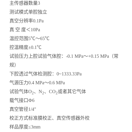
主传感器数量
3
测试模式
单腔独立
真空分辨率
0.1Pa
真 空 度
＜10Pa
温控范围
5℃～65℃
控温精度
±0.1℃
试验压力
上腔试验气体腔：-0.1 MPa～+0.15 MPa（常
规）
下腔透过气体检测腔：0~1333.33Pa
气源压力
0.4 MPa～0.6 MPa
试验气体
O
、N
、CO
或者其它气体
2
2
2
载气接口
Ф6
真空管径
1/4"
校正方式
标准膜校正、真空传感器外校
样品厚度
≤3mm