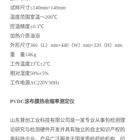
试样尺寸
≤140mm×140mm
温度范围
室温～200℃
控温精度
±0.3℃
加热介质
油浴
外形尺寸
360（L）mm×440（W）mm×320（H）mm
重 量
14Kg
工作温度
23℃±2℃
相对湿度
50%±5%
工作电源
AC220V50Hz
PVDC涂布膜热收缩率测定仪
山东普创工业科技有限公司是一家专业从事包检测理
论研究与检测硬件开发并具有独立的自主知识产权的
高科技企业。产品广泛服务于国家质检药检机构、印