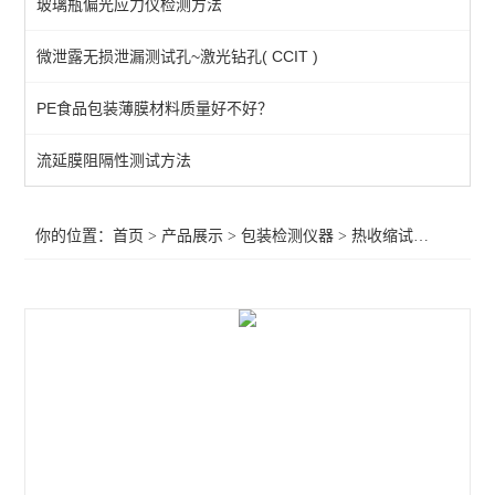
玻璃瓶偏光应力仪检测方法
空气含量测试仪
微泄露无损泄漏测试孔~激光钻孔( CCIT )
热粘试验仪
PE食品包装薄膜材料质量好不好？
揉搓试验仪
抗跌落试验仪
流延膜阻隔性测试方法
耐压力测试仪
你的位置：
首页
>
产品展示
>
包装检测仪器
>
热收缩试验测试仪
>
酱料包抗压试验仪
热收缩试验测试仪
热封检验测试仪
气体透过率测定仪
暗箱紫外线分析仪