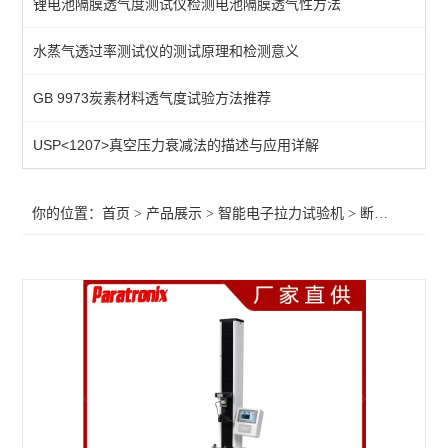
锂电池隔膜透气度测试仪检测电池隔膜透气性方法
万能材料试验机
水蒸气透过率测试仪的测试原理和检测意义
湿抗张强度测试仪
GB 9973炭素材料透气度试验方法推荐
穿刺力测试
剪切力测试仪
USP<1207>真空压力衰减法的描述与应用详解
热合强度试验机
你的位置：
首页
>
产品展示
>
智能电子拉力试验机
>
断裂伸长率测试仪
撕开力试验机
连接牢固度测试仪
剥离强度试验机
低速解卷力测试仪
断裂伸长率测试仪