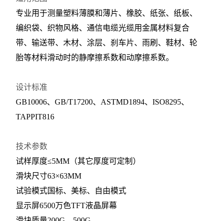
专业用于测量塑料薄膜和薄片、橡胶、纸张、纸板、
编织袋、织物风格、通信电缆光缆用金属材料复合
带、输送带、木材、涂层、刹车片、雨刷、鞋材、轮
胎等材料滑动时的静摩擦系数和动摩擦系数。
设计标准
GB10006、GB/T17200、ASTMD1894、ISO8295、
TAPPIT816
技术参数
试样厚度
≤5MM（其它厚度可定制）
滑块尺寸
63×63MM
试验模式国标、美标、自由模式
显示屏
6500万色TFT液晶屏幕
滑块质量
200G、500G