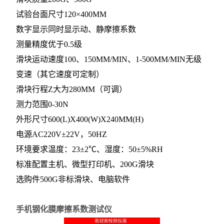
试验台面尺寸
120×400MM
数字显示同时显示动、静摩擦系数
测量精度优于
0.5级
滑块运动速度
100、150MM/MIN、1-500MM/MIN无级
变速（其它速度可定制）
滑块行程
Z
大为
280MM（可调）
测力范围
0-30N
外形尺寸
600(L)X400(W)X240MM(H)
电源
AC220V±22V，50HZ
环境要求温度：
23±2℃、湿度：50±5%RH
标准配置主机、微型打印机、
200G滑块
选购件
500G非标滑块、电脑软件
手机钢化膜摩擦系数测试仪