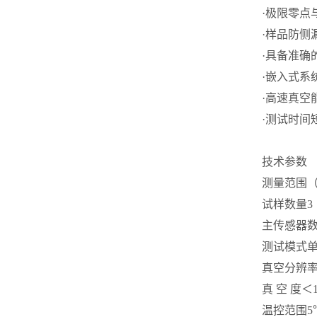
·极限零点
·样品防侧
·具备准确
·嵌入式系
·高速真空
·测试时间
技术参数
测量范围
试样数量
3
主传感器
测试模式
真空分辨
真 空 度
＜1
温控范围
5