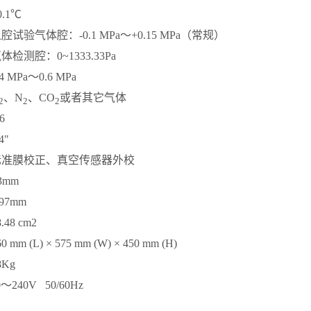
0.1℃
腔试验气体腔：-0.1 MPa～+0.15 MPa（常规）
检测腔：0~1333.33Pa
.4 MPa～0.6 MPa
、N
、CO
或者其它气体
2
2
2
6
4"
标准膜校正、真空传感器外校
3mm
97mm
8.48 cm2
60 mm (L) × 575 mm (W) × 450 mm (H)
8Kg
～240V 50/60Hz