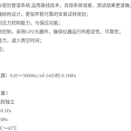
与密封管道系统,运用基线技术，去除系统误差，测试结果更准确
漏结构设计，更加牢稳可靠的安装试样密封；
的压力控制能力，与保压功能；
统控制，采用GPZ元器件，确保仪器运行的稳定性、可靠性；
能力，减少真空时间；
短；
（膜）
0.01～50000cc/㎡·24小时·0.1MPa
数量
3
单腔独立
率
0.1Pa
0Pa
℃～65℃