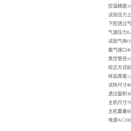
控温精度
±
试验压力
上
下腔透过气体
气源压力
0
试验气体
O
载气接口
Ф
真空管径
1/
校正方式
样品厚度
≤
试样尺寸
Φ
透过面积
3
主机尺寸
7
主机重量
8
电源
AC100