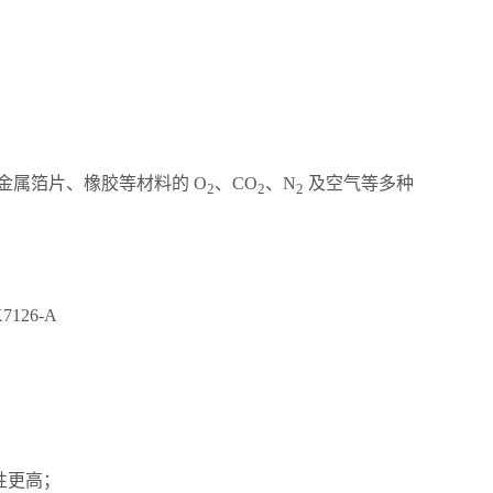
金属箔片、橡胶等材料的 O
、CO
、N
及空气等多种
2
2
2
7126-A
性更高；