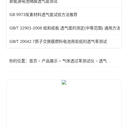
新能源电池隔膜透气度测试
气体透过量测定仪
GB 9973炭素材料透气度试验方法推荐
压差法透气仪
GB/T 22901-2008 纸和纸板 透气度的测定(中等范围) 通用方法
查看全部 >>
GB/T 20042.7质子交换膜燃料电池用炭纸的透气率测试
你的位置：
首页
>
产品展示
>
气体透过率测试仪
>
透气度测试仪
>