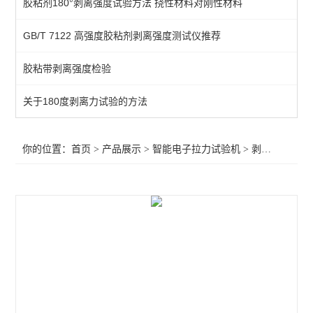
胶粘剂180°剥离强度试验方法 挠性材料对刚性材料
万能材料试验机
GB/T 7122 高强度胶粘剂剥离强度测试仪推荐
湿抗张强度测试仪
胶粘带剥离强度检验
穿刺力测试
剪切力测试仪
关于180度剥离力试验的方法
热合强度试验机
你的位置：
首页
>
产品展示
>
智能电子拉力试验机
>
剥离强度试验机
撕开力试验机
连接牢固度测试仪
剥离强度试验机
低速解卷力测试仪
断裂伸长率测试仪