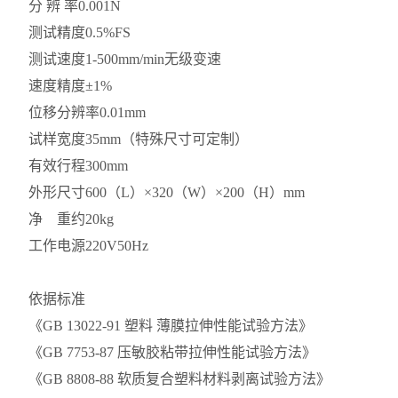
分 辨 率
0.001N
测试精度
0.5%FS
测试速度
1-500mm/min无级变速
速度精度
±1%
位移分辨率
0.01mm
试样宽度
35mm（特殊尺寸可定制）
有效行程
300mm
外形尺寸
600（L）×320（W）×200（H）mm
净 重
约20kg
工作电源
220V50Hz
依据标准
《GB 13022-91 塑料 薄膜拉伸性能试验方法》
《GB 7753-87 压敏胶粘带拉伸性能试验方法》
《GB 8808-88 软质复合塑料材料剥离试验方法》