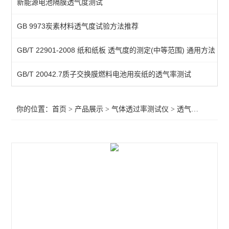
新能源电池隔膜透气度测试
气体透过量测定仪
GB 9973炭素材料透气度试验方法推荐
压差法透气仪
GB/T 22901-2008 纸和纸板 透气度的测定(中等范围) 通用方法
查看全部 >>
GB/T 20042.7质子交换膜燃料电池用炭纸的透气率测试
你的位置：
首页
>
产品展示
>
气体透过率测试仪
>
透气度测试仪
>