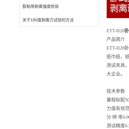
胶粘带剥离强度检验
关于180度剥离力试验的方法
ETT-H20
卧
产品简介
ETT-H
纸巾纸，纸
测试夹具
大企业。
技术参数
量程
标配5
力值有效
分 辨 率
0.
测试精度
0