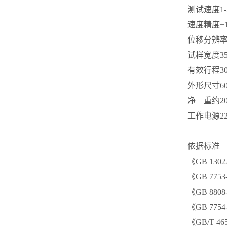
测试速度
1
速度精度
±
位移分辨
试样宽度
3
有效行程
3
外形尺寸
6
净 重
约20
工作电源
2
依据标准
《GB 13
《GB 77
《GB 88
《GB 7
《GB/T 