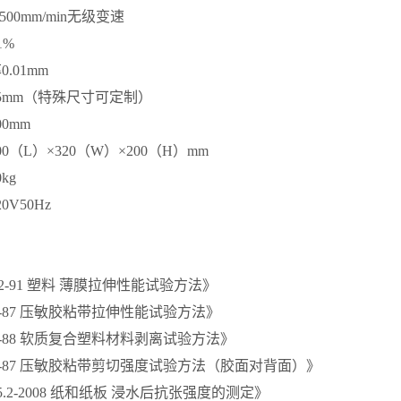
-500mm/min无级变速
1%
率
0.01mm
5mm（特殊尺寸可定制）
00mm
00（L）×320（W）×200（H）mm
kg
20V50Hz
022-91 塑料 薄膜拉伸性能试验方法》
53-87 压敏胶粘带拉伸性能试验方法》
08-88 软质复合塑料材料剥离试验方法》
754-87 压敏胶粘带剪切强度试验方法（胶面对背面）》
465.2-2008 纸和纸板 浸水后抗张强度的测定》