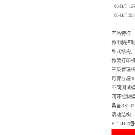
《GB/T 
《GB/T20
产品特征
微电脑控
卧式结构
微型打印
三级管理
可保存超3
不同测试
闭环控制
具备RS23
滑动结构
ETT-H20
卧