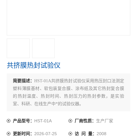
紫外线分析仪
电子拉力机
查看全部 >>
共挤膜热封试验仪
简要描述：
HST-01A共挤膜热封试验仪采用热压封口法测定
塑料薄膜基材、软包装复合膜、涂布纸及其它热封复合膜
的热封温度、热封时间、热封压力的热封参数，是实验
室、科研、在线生产中*的试验仪器。
HST-01A
生产厂家
产品型号：
厂商性质：
2026-07-25
2008
更新时间：
访 问 量：