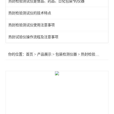
热封检验测试仪是食品、药品、日化包装*的仪器
空气含量测试仪
热封检验测试仪的技术特点
热粘试验仪
热封检验测试仪使用注意事项
揉搓试验仪
抗跌落试验仪
热封试验仪操作流程及注意事项
耐压力测试仪
你的位置：
首页
>
产品展示
>
包装检测仪器
>
热封检验测试仪
>共
酱料包抗压试验仪
热收缩试验测试仪
热封检验测试仪
气体透过率测定仪
暗箱紫外线分析仪