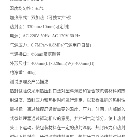
温度均匀性：
±1℃
加热形式：双加热（可独立控制）
热封面：
330mm×10mm(可定制)
电源：
AC
220V
50Hz
AC
120V
60
Hz
气源压力：
0.7MPa～0.8MPa(气源用户自备)
气源接口：
Ф6mm聚氨酯管
外形尺寸：
400mm(L)×320mm(W)×400mm(H)
约净重：
40kg
测试原理及产品描述
热封试验仪采用热压封口法对塑料薄膜和复合软包装材料的热
封温度、热封压力和热封时间进行测定
，
以获得
准确
的热封性
能指标。通过触摸屏设置需要的温度、压力、时间，内部嵌入
式微处理器通过驱动相应的意见，并控制气动部分，使上热封
头上下运动，使包装材料在一定的热封温度、热封压力和热封
时间下热封合。通过改变热封温度、热封压力以及热封时间参