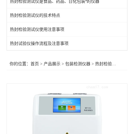
热封检验测试仪是食品、药品、日化包装*的仪器
空气含量测试仪
热封检验测试仪的技术特点
热粘试验仪
热封检验测试仪使用注意事项
揉搓试验仪
抗跌落试验仪
热封试验仪操作流程及注意事项
耐压力测试仪
你的位置：
首页
>
产品展示
>
包装检测仪器
>
热封检验测试仪
>薄
酱料包抗压试验仪
热收缩试验测试仪
热封检验测试仪
气体透过率测定仪
暗箱紫外线分析仪