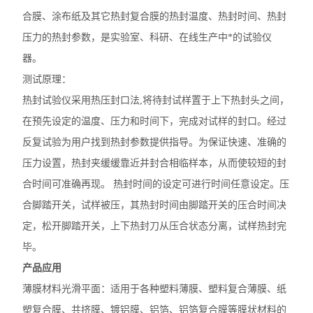
合膜、涂布纸及其它热封复合膜的热封温度、热封时间、热封
压力的热封参数，是实验室、科研、在线生产中*的试验仪
器。
测试原理：
热封试验仪采用热压封口法,将待封试样置于上下热封头之间，
在预先设定的温度、压力和时间下，完成对试样的封口。经过
反复试验为用户找到热封参数提供指导。为保证快速、准确的
压力设置，热封夹缓缓靠近并封合相临样本，从而使较短的封
合时间可准确再现。 热封时间的设定可进行时间任意设定。压
合脚踏开关，试样被压，其热封时间由脚踏开关的压合时间决
定，松开脚踏开关，上下热封刀从压合状态分离，试样热封完
毕。
产品
应用
薄膜材料光滑平面：适用于各种塑料薄膜、塑料复合薄膜、纸
塑复合膜、共挤膜、镀铝膜、铝箔、铝箔复合膜等膜状材料的